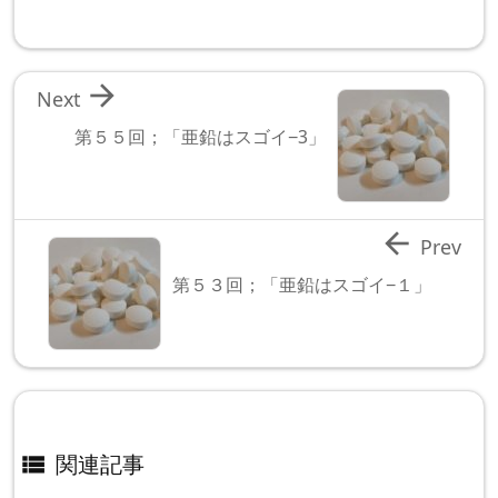

Next
第５５回；「亜鉛はスゴイ−3」

Prev
第５３回；「亜鉛はスゴイ−１」
関連記事
