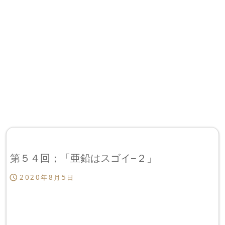
第５４回；「亜鉛はスゴイ−２」
2020年8月5日
