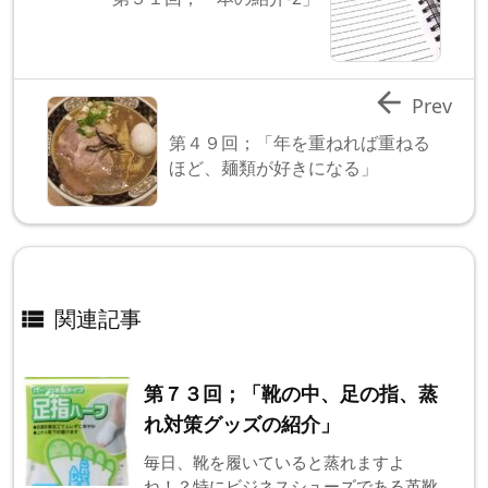

Prev
第４９回；「年を重ねれば重ねる
ほど、麺類が好きになる」
関連記事

第７３回；「靴の中、足の指、蒸
れ対策グッズの紹介」
毎日、靴を履いていると蒸れますよ
ね！？特にビジネスシューズである革靴