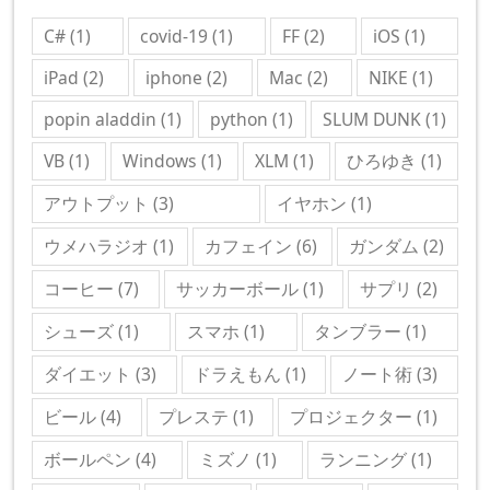
C#
(1)
covid-19
(1)
FF
(2)
iOS
(1)
iPad
(2)
iphone
(2)
Mac
(2)
NIKE
(1)
popin aladdin
(1)
python
(1)
SLUM DUNK
(1)
VB
(1)
Windows
(1)
XLM
(1)
ひろゆき
(1)
アウトプット
(3)
イヤホン
(1)
ウメハラジオ
(1)
カフェイン
(6)
ガンダム
(2)
コーヒー
(7)
サッカーボール
(1)
サプリ
(2)
シューズ
(1)
スマホ
(1)
タンブラー
(1)
ダイエット
(3)
ドラえもん
(1)
ノート術
(3)
ビール
(4)
プレステ
(1)
プロジェクター
(1)
ボールペン
(4)
ミズノ
(1)
ランニング
(1)