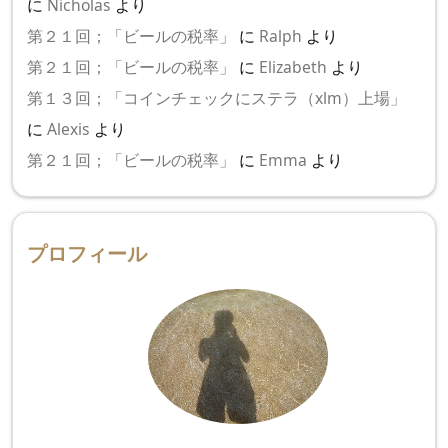
に
Nicholas
より
第２１回；「ビールの税率」
に
Ralph
より
第２１回；「ビールの税率」
に
Elizabeth
より
第１３回；「コインチェックにステラ（xlm）上場」
に
Alexis
より
第２１回；「ビールの税率」
に
Emma
より
プロフィール